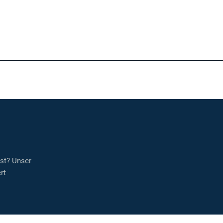
sst? Unser
rt