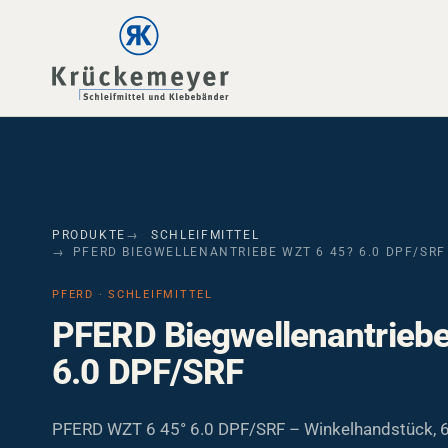
Skip to main navigation
Skip to main content
Skip to page footer
PRODUKTE
SCHLEIFMITTEL
PFERD BIEGWELLENANTRIEBE WZT 6 45? 6.0 DPF/SRF
PFERD · SCHLEIFMITTEL
PFERD Biegwellenantrieb
6.0 DPF/SRF
PFERD WZT 6 45° 6.0 DPF/SRF – Winkelhandstück,