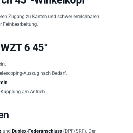
urch 45°-Winkelkopf
seren Zugang zu Kanten und schwer erreichbaren
er Feinbearbeitung.
 WZT 6 45°
in.
 Telescoping-Auszug nach Bedarf.
/min
.
-Kupplung am Antrieb.
en
e
und
Duplex-Federanschluss
(DPF/SRF). Der