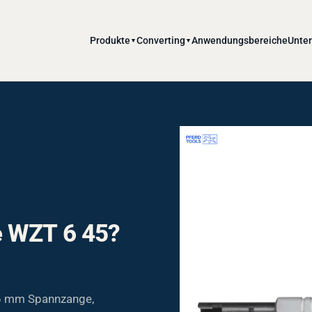
Produkte
Converting
Anwendungsbereiche
Unte
▼
▼
e WZT 6 45?
 6 mm Spannzange,