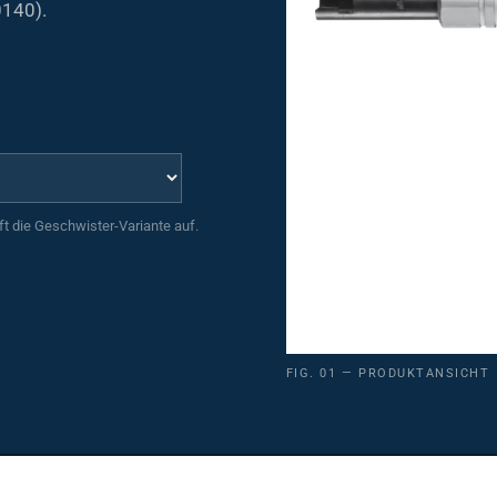
0140).
uft die Geschwister-Variante auf.
FIG. 01 — PRODUKTANSICHT