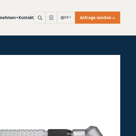
rnehmen
Kontakt
Anfrage senden
→
DE
▼
▼