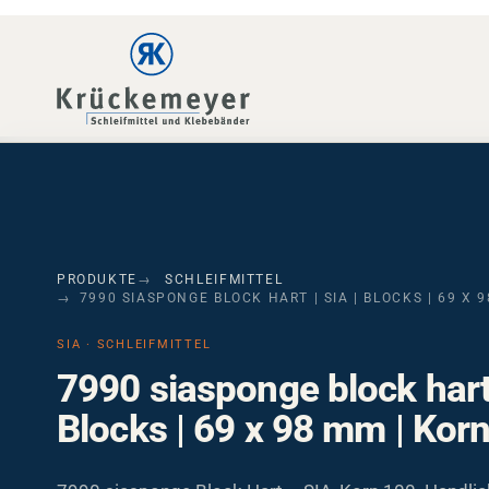
Skip to main navigation
Skip to main content
Skip to page footer
PRODUKTE
SCHLEIFMITTEL
7990 SIASPONGE BLOCK HART | SIA | BLOCKS | 69 X 
SIA · SCHLEIFMITTEL
7990 siasponge block hart 
Blocks | 69 x 98 mm | Kor
7990 siasponge Block Hart – SIA, Korn 100. Handli