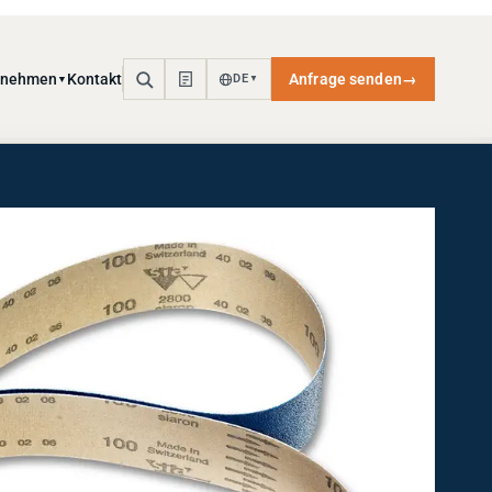
rnehmen
Kontakt
Anfrage senden
→
DE
▼
▼