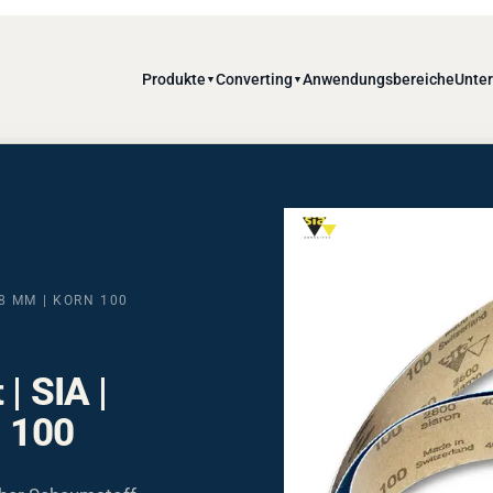
Produkte
Converting
Anwendungsbereiche
Unte
▼
▼
98 MM | KORN 100
| SIA |
n 100
cher Schaumstoff-