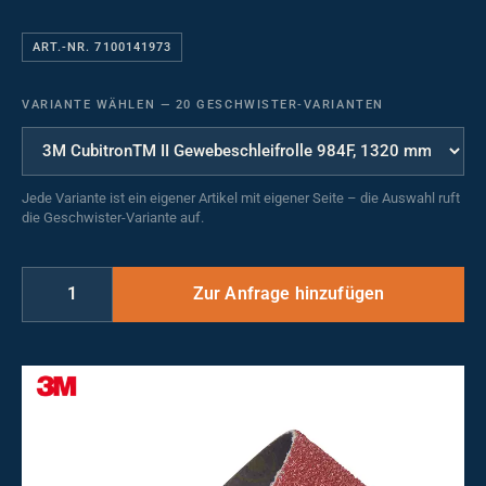
ART.-NR. 7100141973
VARIANTE WÄHLEN
—
20 GESCHWISTER-VARIANTEN
Jede Variante ist ein eigener Artikel mit eigener Seite – die Auswahl ruft
die Geschwister-Variante auf.