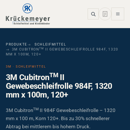
Skip to main navigation
Skip to main content
Skip to page footer
PRODUKTE
SCHLEIFMITTEL
TM
3M CUBITRON
II GEWEBESCHLEIFROLLE 984F, 1320
MM X 100M, 120+
3M · SCHLEIFMITTEL
TM
3M Cubitron
II
Gewebeschleifrolle 984F, 1320
mm x 100m, 120+
TM
3M Cubitron
II 984F Gewebeschleifrolle – 1320
mm x 100 m, Korn 120+. Bis zu 30% schnellerer
Abtrag bei mittlerem bis hohem Druck.